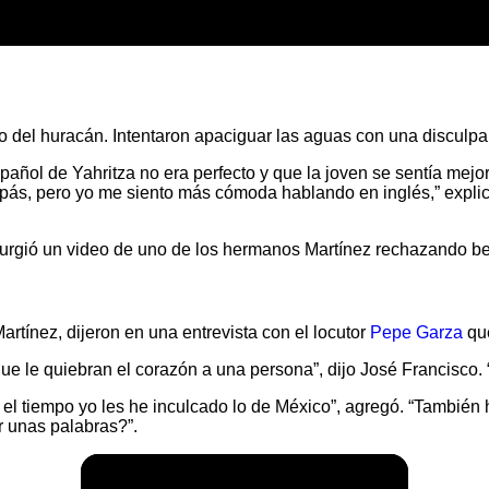
jo del huracán. Intentaron apaciguar las aguas con una disculpa
añol de Yahritza no era perfecto y que la joven se sentía mejo
ás, pero yo me siento más cómoda hablando en inglés,” explicó 
urgió un video de uno de los hermanos Martínez rechazando be
rtínez, dijeron en una entrevista con el locutor
Pepe Garza
que
ue le quiebran el corazón a una persona”, dijo José Francisco.
 el tiempo yo les he inculcado lo de México”, agregó. “También h
r unas palabras?”.