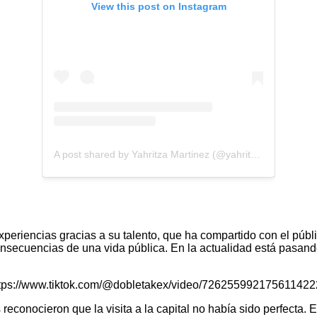
View this post on Instagram
A post shared by Yahritza Martinez (@yahritza)
experiencias gracias a su talento, que ha compartido con el p
nsecuencias de una vida pública. En la actualidad está pasando
tps://www.tiktok.com/@dobletakex/video/72625599217561142
econocieron que la visita a la capital no había sido perfecta. 