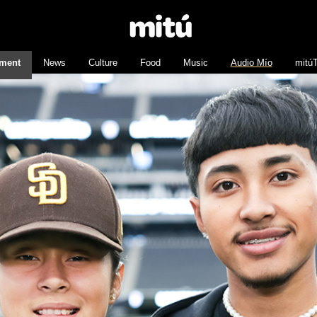
nment
News
Culture
Food
Music
Audio Mío
mitú