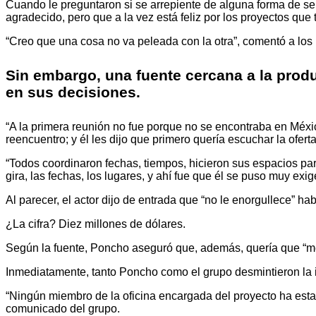
Cuando le preguntaron si se arrepiente de alguna forma de ser p
agradecido, pero que a la vez está feliz por los proyectos que
“Creo que una cosa no va peleada con la otra”, comentó a los
Sin embargo, una fuente cercana a la produ
en sus decisiones.
“A la primera reunión no fue porque no se encontraba en Méxic
reencuentro; y él les dijo que primero quería escuchar la ofert
“Todos coordinaron fechas, tiempos, hicieron sus espacios pa
gira, las fechas, los lugares, y ahí fue que él se puso muy ex
Al parecer, el actor dijo de entrada que “no le enorgullece” hab
¿La cifra? Diez millones de dólares.
Según la fuente, Poncho aseguró que, además, quería que “me e
Inmediatamente, tanto Poncho como el grupo desmintieron la i
“Ningún miembro de la oficina encargada del proyecto ha estad
comunicado del grupo.