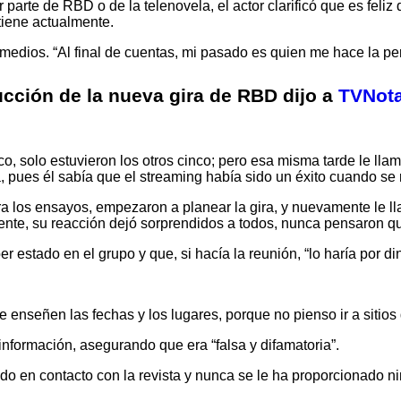
arte de RBD o de la telenovela, el actor clarificó que es feliz 
 tiene actualmente.
 medios. “Al final de cuentas, mi pasado es quien me hace la 
cción de la nueva gira de RBD dijo a
TVNot
o, solo estuvieron los otros cinco; pero esa misma tarde le lla
a, pues él sabía que el streaming había sido un éxito cuando se r
ra los ensayos, empezaron a planear la gira, y nuevamente le l
igente, su reacción dejó sorprendidos a todos, nunca pensaron q
er estado en el grupo y que, si hacía la reunión, “lo haría por di
nseñen las fechas y los lugares, porque no pienso ir a sitios 
nformación, asegurando que era “falsa y difamatoria”.
o en contacto con la revista y nunca se le ha proporcionado nin