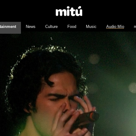
tainment
News
Culture
Food
Music
Audio Mío
m