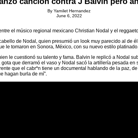
lanzó canción contra J Balvin pero ah
By
Yamilet Hernandez
June 6, 2022
ntre el músico regional mexicano Christian Nodal y el reggaet
 cabello de Nodal, quien presumió un look muy parecido al de él
e le tomaron en Sonora, México, con su nuevo estilo platinado
n le cuestionó su talento y fama. Balvin le replicó a Nodal subi
a gota que derramó el vaso y Nodal sacó la artillería pesada en
ente que el cabr*n tiene un documental hablando de la paz, de 
ue hagan burla de mí”.