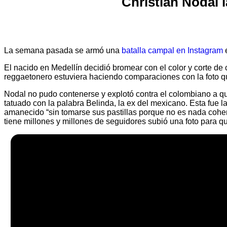
Christian Nodal 
La semana pasada se armó una
batalla campal en Instagram
e
El nacido en Medellín decidió bromear con el color y corte de
reggaetonero estuviera haciendo comparaciones con la foto qu
Nodal no pudo contenerse y explotó contra el colombiano a quie
tatuado con la palabra Belinda, la ex del mexicano. Esta fue l
amanecido “sin tomarse sus pastillas porque no es nada coher
tiene millones y millones de seguidores subió una foto para q