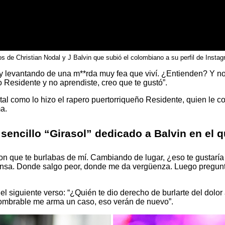
os de Christian Nodal y J Balvin que subió el colombiano a su perfil de Instag
 levantando de una m**rda muy fea que viví. ¿Entienden? Y no
 Residente y no aprendiste, creo que te gustó”.
tal como lo hizo el rapero puertorriqueño Residente, quien le
ma.
sencillo “Girasol” dedicado a Balvin en el q
on que te burlabas de mí.
Cambiando de lugar, ¿eso te gustaría 
prensa. Donde salgo peor, donde me da vergüenza. Luego pregunta
el siguiente verso: “¿Quién te dio derecho de burlarte del dolo
ombrable me arma un caso, eso verán de nuevo”.