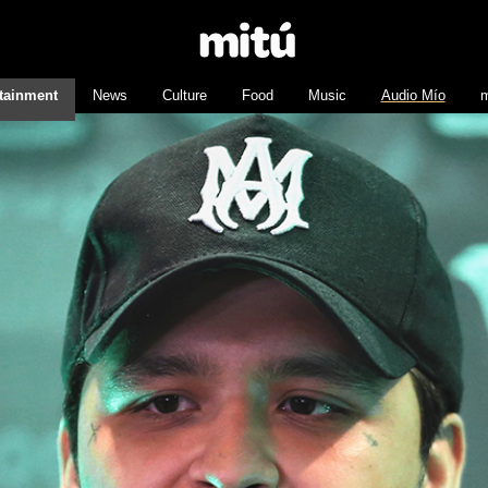
tainment
News
Culture
Food
Music
Audio Mío
m