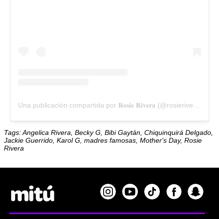
Una publicación compartida por 𝐑𝐨𝐬𝐢𝐞 𝐑𝐢𝐯𝐞𝐫𝐚 (@rosierivera)
Tags: Angelica Rivera, Becky G, Bibi Gaytán, Chiquinquirá Delgado,
Jackie Guerrido, Karol G, madres famosas, Mother's Day, Rosie
Rivera