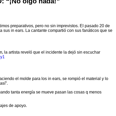
D: “¡No oigo nada!”
últimos preparativos, pero no sin imprevistos. El pasado 20 de
a sus in ears. La cantante compartió con sus fanáticos que se
m, la artista reveló que el incidente la dejó sin escuchar
dy1
ciendo el molde para los in ears, se rompió el material y lo
así”.
 cuando tanta energía se mueve pasan las cosas q menos
sajes de apoyo.