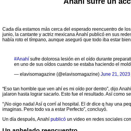
Anahí sufre un acc
Cada día estamos más cerca del esperado reencuentro de los
junio, la cantante y actriz mexicana Anahí publicó en sus red
había roto el tímpano, aunque aseguró que todo iba estar bien
#Anahí
sufre dolorosa lesión en el oído durante preparat
en uno de sus oídos cuando se estaba haciendo el molde
— elavisomagazine (@elavisomagazine)
June 21, 2023
“Eso tan horrible que ven ahí es mi oído por dentro”, dijo Ana
jalaron hasta lograr sacarlo. Esto fue el resultado. Así como se
“¡No oigo nada! Así q corrí al hospital. El dr dice q hay un
imaginas. Pero todo va a estar Perfecto”, concluyó.
Un día después, Anahí
publicó
un video en redes sociales con 
Un anhelado reencuentro