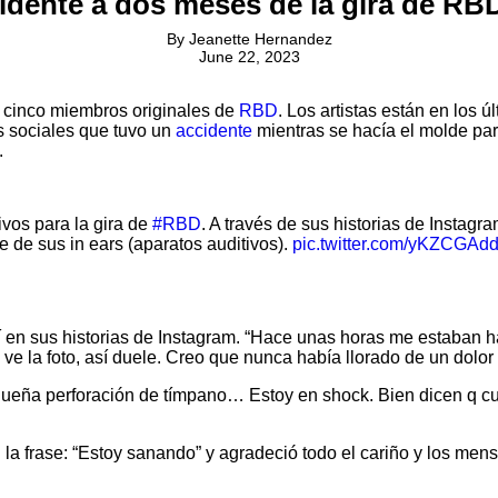
idente a dos meses de la gira de RB
By
Jeanette Hernandez
June 22, 2023
 cinco miembros originales de
RBD
. Los artistas están en los 
es sociales que tuvo un
accidente
mientras se hacía el molde par
.
ivos para la gira de
#RBD
. A través de sus historias de Instagra
 de sus in ears (aparatos auditivos).
pic.twitter.com/yKZCGAd
hí en sus historias de Instagram. “Hace unas horas me estaban ha
 ve la foto, así duele. Creo que nunca había llorado de un dolor 
a pequeña perforación de tímpano… Estoy en shock. Bien dicen q
la frase: “Estoy sanando” y agradeció todo el cariño y los men