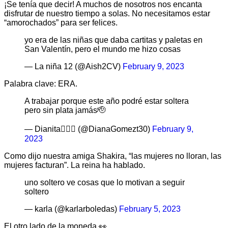
¡Se tenía que decir! A muchos de nosotros nos encanta
disfrutar de nuestro tiempo a solas. No necesitamos estar
“amorochados” para ser felices.
yo era de las niñas que daba cartitas y paletas en
San Valentín, pero el mundo me hizo cosas
— La niña 12 (@Aish2CV)
February 9, 2023
Palabra clave: ERA.
A trabajar porque este año podré estar soltera
pero sin plata jamás🫡
— Dianita🧚🏼‍♀️ (@DianaGomezt30)
February 9,
2023
Como dijo nuestra amiga Shakira, “las mujeres no lloran, las
mujeres facturan”. La reina ha hablado.
uno soltero ve cosas que lo motivan a seguir
soltero
— karla (@karlarboledas)
February 5, 2023
El otro lado de la moneda 👀