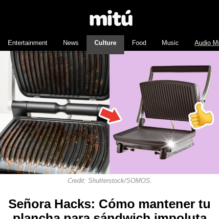
Entertainment
News
Culture
Food
Music
Audio M
Credit: Shutterstock/SOMOS.
Señora Hacks: Cómo mantener tu
plancha para sándwich impoluta