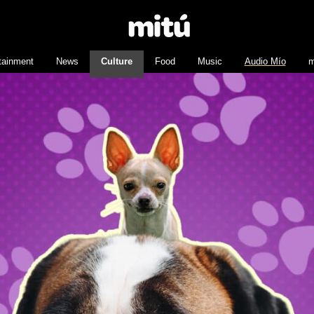
tainment
News
Culture
Food
Music
Audio Mío
m