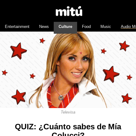
Entertainment
News
Culture
Food
Music
Audio M
Televisa
QUIZ: ¿Cuánto sabes de Mía
Colucci?