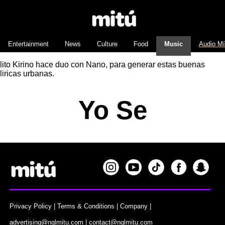
Entertainment
News
Culture
Food
Music
Audio M
lito Kirino hace duo con Nano, para generar estas buenas
liricas urbanas.
Yo Se
Privacy Policy
|
Terms & Conditions
|
Company
|
advertising@nglmitu.com
|
contact@nglmitu.com