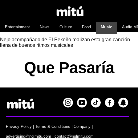
Entertainment
News
Culture
Food
Music
Audio M
Ñejo acompañado de El Pekeño realizan esta gran canción
llena de buenos ritmos musicales
Que Pasaría
Privacy Policy
|
Terms & Conditions
|
Company
|
advertising@nglmitu.com
|
contact@nglmitu.com