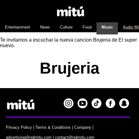
Entertainment
News
Culture
Food
Music
Audio M
Te invitamos a escuchar la nueva cancion Brujeria de El super
nuevo.
Brujeria
Privacy Policy
|
Terms & Conditions
|
Company
|
advertising@nglmitu.com
|
contact@nglmitu.com